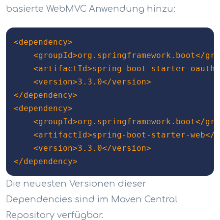
basierte WebMVC Anwendung hinzu:
<dependency> 

	<groupId>org.springframework.boot</groupId> 

	<artifactId>spring-boot-starter-oauth2-client</artifactId			

	<version>3.3.0</version> 

</dependency> 

<dependency>

	<groupId>org.springframework.boot</groupId>

	<artifactId>spring-boot-starter-web</artifactId> 

	<version>3.3.0</version> 

</dependency>
Die neuesten Versionen dieser
Dependencies sind im Maven Central
Repository verfügbar.