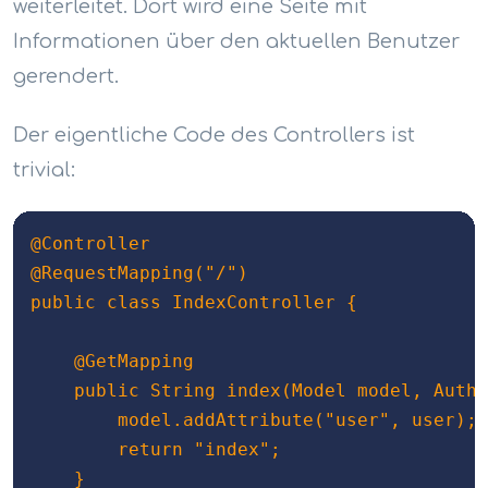
weiterleitet. Dort wird eine Seite mit
Informationen über den aktuellen Benutzer
gerendert.
Der eigentliche Code des Controllers ist
trivial:
@Controller

@RequestMapping("/")

public class IndexController {

    @GetMapping

    public String index(Model model, Authe
        model.addAttribute("user", user);

        return "index";

    }
